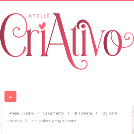
HOME
Ateliê Criativo
Casamento
Kit Toalete
Tag para
Suspiros
Kit Toalete e tag suspiro
ABOUT ME