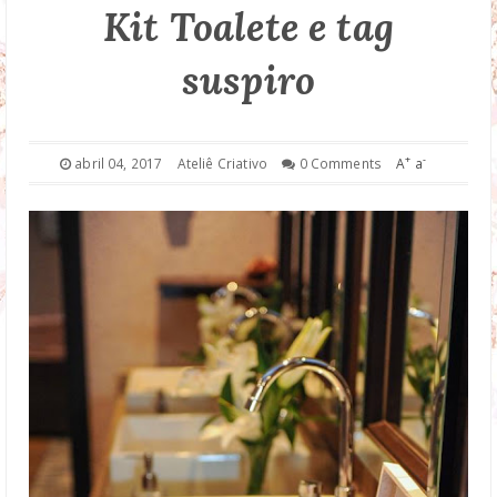
Kit Toalete e tag
DROP DOWN
suspiro
TECHNOLOGY
FASHION
+
-
abril 04, 2017
Ateliê Criativo
0 Comments
A
a
DOWNLOAD