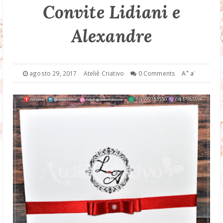
Convite Lidiani e
DROP DOWN
Alexandre
TECHNOLOGY
FASHION
+
-
agosto 29, 2017
Ateliê Criativo
0 Comments
A
a
DOWNLOAD