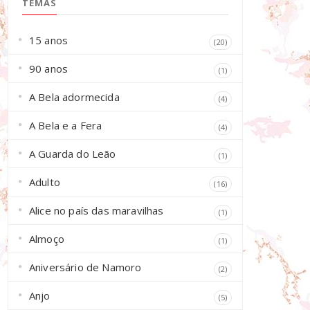
TEMAS
15 anos
(20)
90 anos
(1)
A Bela adormecida
(4)
A Bela e a Fera
(4)
A Guarda do Leão
(1)
Adulto
(16)
Alice no país das maravilhas
(1)
Almoço
(1)
Aniversário de Namoro
(2)
Anjo
(5)