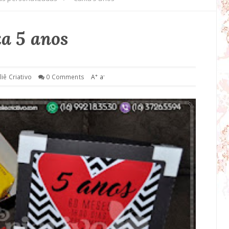
a 5 anos
+
-
liê Criativo
0 Comments
A
a