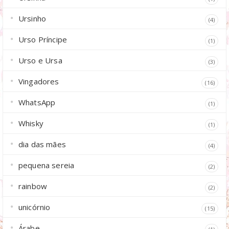
Ursinho
(4)
Urso Príncipe
(1)
Urso e Ursa
(3)
Vingadores
(16)
WhatsApp
(1)
Whisky
(1)
dia das mães
(4)
pequena sereia
(2)
rainbow
(2)
unicórnio
(15)
Árabe