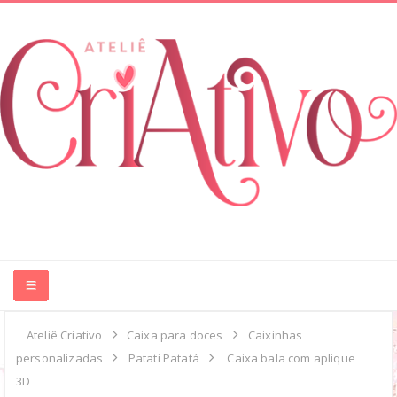
HOME
Ateliê Criativo
Caixa para doces
Caixinhas
personalizadas
Patati Patatá
Caixa bala com aplique
ABOUT ME
3D