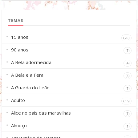
TEMAS
15 anos
(20)
90 anos
(1)
A Bela adormecida
(4)
A Bela e a Fera
(4)
A Guarda do Leão
(1)
Adulto
(16)
Alice no país das maravilhas
(1)
Almoço
(1)
Aniversário de Namoro