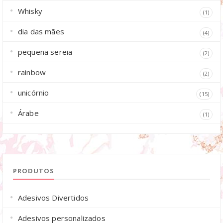
Whisky
(1)
dia das mães
(4)
pequena sereia
(2)
rainbow
(2)
unicórnio
(15)
Árabe
(1)
PRODUTOS
Adesivos Divertidos
Adesivos personalizados