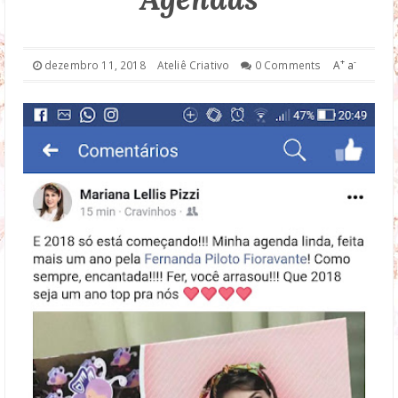
DROP DOWN
+
-
dezembro 11, 2018
Ateliê Criativo
0 Comments
A
a
TECHNOLOGY
FASHION
DOWNLOAD