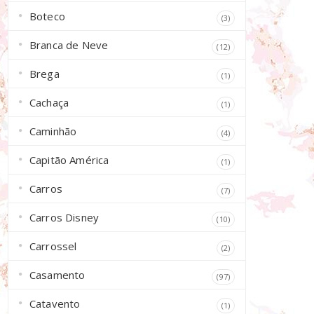
Boteco
(3)
Branca de Neve
(12)
Brega
(1)
Cachaça
(1)
Caminhão
(4)
Capitão América
(1)
Carros
(7)
Carros Disney
(10)
Carrossel
(2)
Casamento
(97)
Catavento
(1)