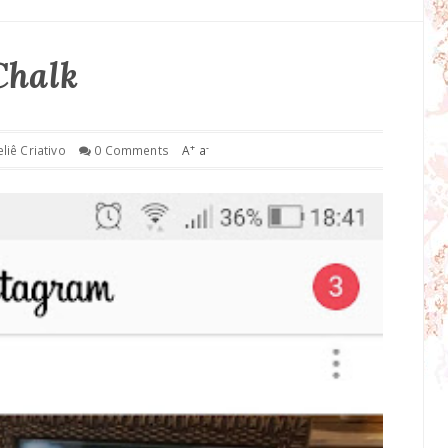
Chalk
+
-
eliê Criativo
0 Comments
A
a