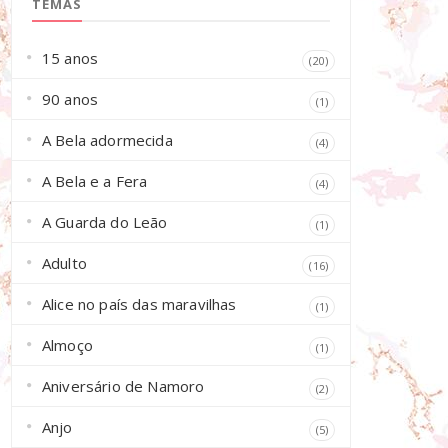
TEMAS
15 anos
(20)
90 anos
(1)
A Bela adormecida
(4)
A Bela e a Fera
(4)
A Guarda do Leão
(1)
Adulto
(16)
Alice no país das maravilhas
(1)
Almoço
(1)
Aniversário de Namoro
(2)
Anjo
(5)