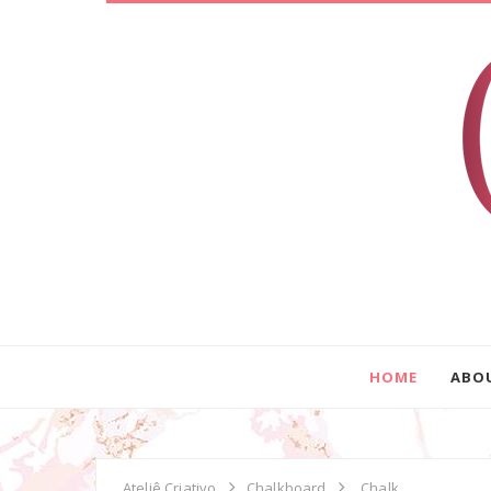
HOME
ABO
Ateliê Criativo
Chalkboard
Chalk