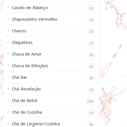
Cavalo de Balanço
(2)
Chapeuzinho Vermelho
(7)
Chaves
(2)
Chiquititas
(1)
Chuva de Amor
(3)
Chuva de Bênçãos
(2)
Chá Bar
(3)
Chá Revelação
(1)
Chá de Bebê
(24)
Chá de Cozinha
(1)
Chá de Lingerie/Cozinha
(6)