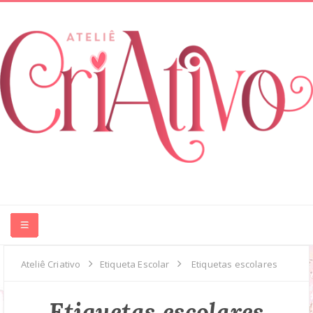
HOME
Ateliê Criativo
Etiqueta Escolar
Etiquetas escolares
ABOUT ME
Etiquetas escolares