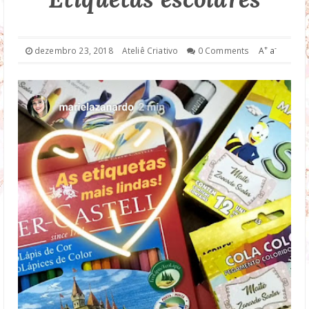
DROP DOWN
+
-
dezembro 23, 2018
Ateliê Criativo
0 Comments
A
a
TECHNOLOGY
FASHION
DOWNLOAD