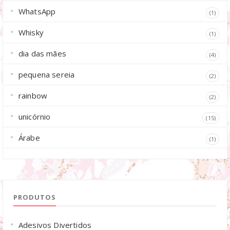
WhatsApp
(1)
Whisky
(1)
dia das mães
(4)
pequena sereia
(2)
rainbow
(2)
unicórnio
(15)
Árabe
(1)
PRODUTOS
Adesivos Divertidos