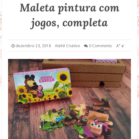
Maleta pintura com
DROP DOWN
jogos, completa
TECHNOLOGY
FASHION
+
-
dezembro 23, 2018
Ateliê Criativo
0 Comments
A
a
DOWNLOAD