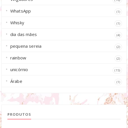
WhatsApp
(1)
Whisky
(1)
dia das mães
(4)
pequena sereia
(2)
rainbow
(2)
unicórnio
(15)
Árabe
(1)
PRODUTOS