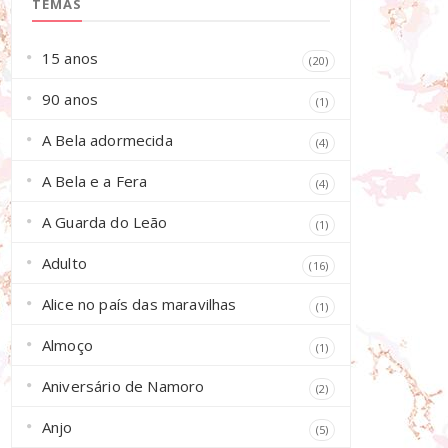
TEMAS
15 anos
(20)
90 anos
(1)
A Bela adormecida
(4)
A Bela e a Fera
(4)
A Guarda do Leão
(1)
Adulto
(16)
Alice no país das maravilhas
(1)
Almoço
(1)
Aniversário de Namoro
(2)
Anjo
(5)