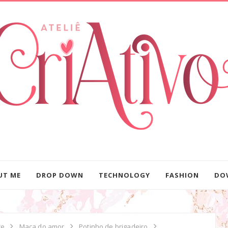
UT ME
DROP DOWN
TECHNOLOGY
FASHION
DO
ce
Maça do amor
Potinho de brigadeiro