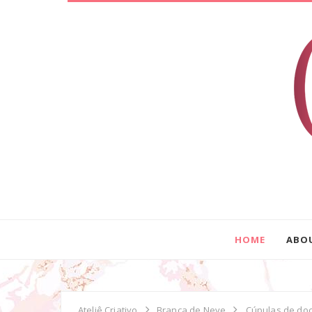
HOME
ABO
Ateliê Criativo
Branca de Neve
Cúpulas de do