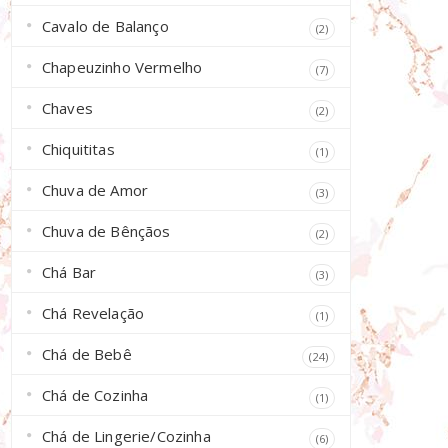
Cavalo de Balanço
(2)
Chapeuzinho Vermelho
(7)
Chaves
(2)
Chiquititas
(1)
Chuva de Amor
(3)
Chuva de Bênçãos
(2)
Chá Bar
(3)
Chá Revelação
(1)
Chá de Bebê
(24)
Chá de Cozinha
(1)
Chá de Lingerie/Cozinha
(6)