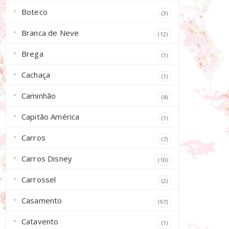
Boteco
(3)
Branca de Neve
(12)
Brega
(1)
Cachaça
(1)
Caminhão
(4)
Capitão América
(1)
Carros
(7)
Carros Disney
(10)
Carrossel
(2)
Casamento
(97)
Catavento
(1)