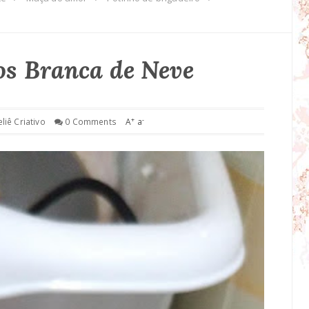
os Branca de Neve
+
-
eliê Criativo
0 Comments
A
a