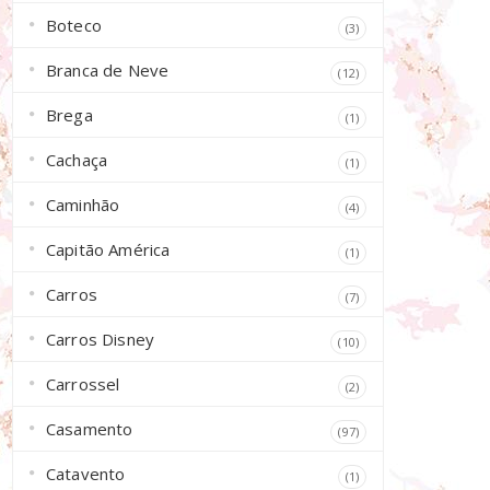
Boteco
(3)
Branca de Neve
(12)
Brega
(1)
Cachaça
(1)
Caminhão
(4)
Capitão América
(1)
Carros
(7)
Carros Disney
(10)
Carrossel
(2)
Casamento
(97)
Catavento
(1)