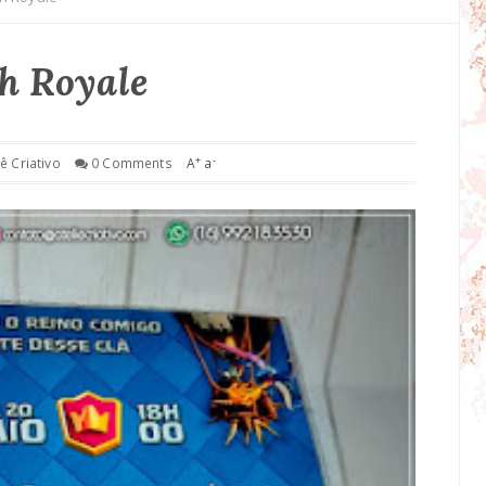
h Royale
+
-
iê Criativo
0 Comments
A
a