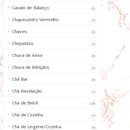
Cavalo de Balanço
(2)
Chapeuzinho Vermelho
(7)
Chaves
(2)
Chiquititas
(1)
Chuva de Amor
(3)
Chuva de Bênçãos
(2)
Chá Bar
(3)
Chá Revelação
(1)
Chá de Bebê
(24)
Chá de Cozinha
(1)
Chá de Lingerie/Cozinha
(6)