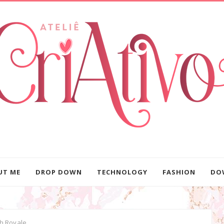
UT ME
DROP DOWN
TECHNOLOGY
FASHION
DO
h Royale