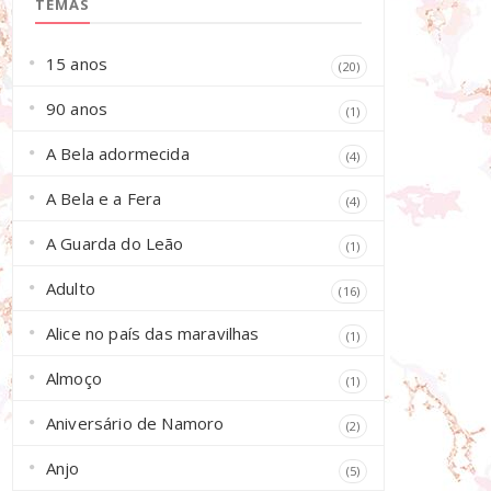
TEMAS
15 anos
(20)
90 anos
(1)
A Bela adormecida
(4)
A Bela e a Fera
(4)
A Guarda do Leão
(1)
Adulto
(16)
Alice no país das maravilhas
(1)
Almoço
(1)
Aniversário de Namoro
(2)
Anjo
(5)