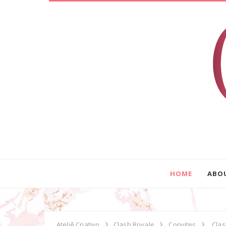
HOME
ABO
Ateliê Criativo
Clash Royale
Convites
Clas