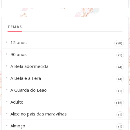
TEMAS
15 anos
(20)
90 anos
(1)
A Bela adormecida
(4)
A Bela e a Fera
(4)
A Guarda do Leão
(1)
Adulto
(16)
Alice no país das maravilhas
(1)
Almoço
(1)