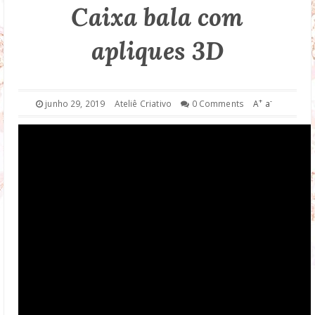
Caixa bala com
DROP DOWN
apliques 3D
TECHNOLOGY
FASHION
+
-
junho 29, 2019
Ateliê Criativo
0 Comments
A
a
DOWNLOAD