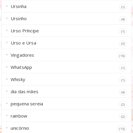
Ursinha
(1)
Ursinho
(4)
Urso Príncipe
(1)
Urso e Ursa
(3)
Vingadores
(16)
WhatsApp
(1)
Whisky
(1)
dia das mães
(4)
pequena sereia
(2)
rainbow
(2)
unicórnio
(15)