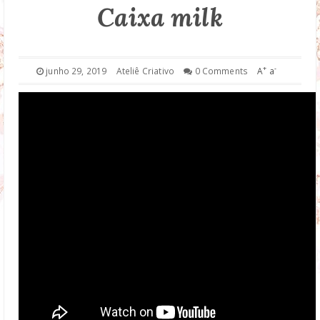
Caixa milk
DROP DOWN
TECHNOLOGY
+
-
junho 29, 2019
Ateliê Criativo
0 Comments
A
a
FASHION
DOWNLOAD