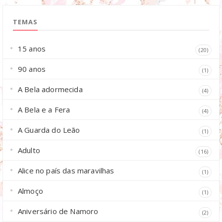
TEMAS
15 anos
(20)
90 anos
(1)
A Bela adormecida
(4)
A Bela e a Fera
(4)
A Guarda do Leão
(1)
Adulto
(16)
Alice no país das maravilhas
(1)
Almoço
(1)
Aniversário de Namoro
(2)