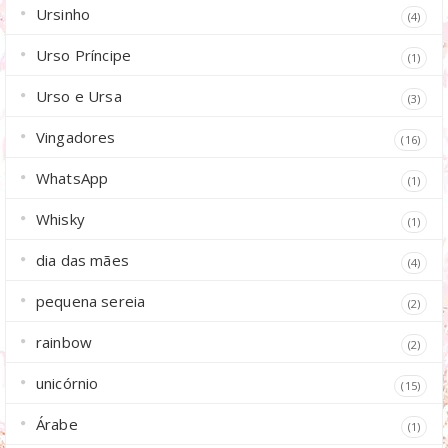
Ursinho
(4)
Urso Príncipe
(1)
Urso e Ursa
(3)
Vingadores
(16)
WhatsApp
(1)
Whisky
(1)
dia das mães
(4)
pequena sereia
(2)
rainbow
(2)
unicórnio
(15)
Árabe
(1)