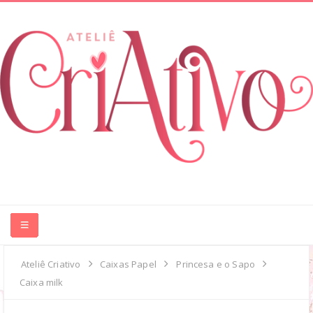
HOME
Ateliê Criativo
Caixas Papel
Princesa e o Sapo
Caixa milk
ABOUT ME