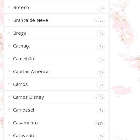
Boteco
(3)
Branca de Neve
(12)
Brega
(1)
Cachaça
(1)
Caminhão
(4)
Capitão América
(1)
Carros
(7)
Carros Disney
(10)
Carrossel
(2)
Casamento
(97)
Catavento
(1)