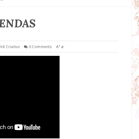
ENDAS
+
-
liê Criativo
0 Comments
A
a