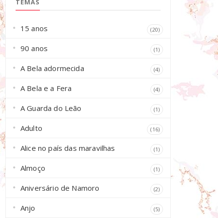
TEMAS
15 anos
(20)
90 anos
(1)
A Bela adormecida
(4)
A Bela e a Fera
(4)
A Guarda do Leão
(1)
Adulto
(16)
Alice no país das maravilhas
(1)
Almoço
(1)
Aniversário de Namoro
(2)
Anjo
(5)