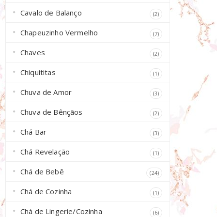
Cavalo de Balanço
(2)
Chapeuzinho Vermelho
(7)
Chaves
(2)
Chiquititas
(1)
Chuva de Amor
(3)
Chuva de Bênçãos
(2)
Chá Bar
(3)
Chá Revelação
(1)
Chá de Bebê
(24)
Chá de Cozinha
(1)
Chá de Lingerie/Cozinha
(6)