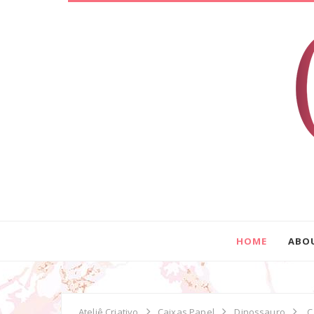
HOME
ABO
Ateliê Criativo
Caixas Papel
Dinossauro
C