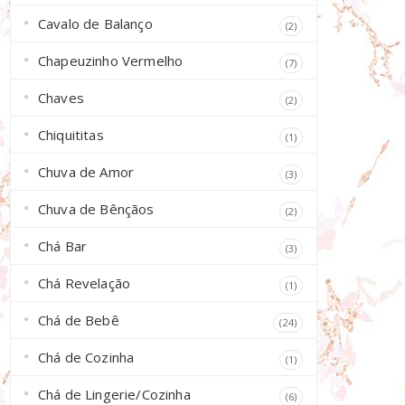
Cavalo de Balanço
(2)
Chapeuzinho Vermelho
(7)
Chaves
(2)
Chiquititas
(1)
Chuva de Amor
(3)
Chuva de Bênçãos
(2)
Chá Bar
(3)
Chá Revelação
(1)
Chá de Bebê
(24)
Chá de Cozinha
(1)
Chá de Lingerie/Cozinha
(6)