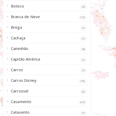
Boteco
(3)
Branca de Neve
(12)
Brega
(1)
Cachaça
(1)
Caminhão
(4)
Capitão América
(1)
Carros
(7)
Carros Disney
(10)
Carrossel
(2)
Casamento
(97)
Catavento
(1)