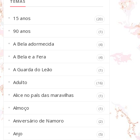
TEMAS
15 anos
(20)
90 anos
(1)
A Bela adormecida
(4)
A Bela e a Fera
(4)
A Guarda do Leão
(1)
Adulto
(16)
Alice no país das maravilhas
(1)
Almoço
(1)
Aniversário de Namoro
(2)
Anjo
(5)