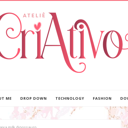
UT ME
DROP DOWN
TECHNOLOGY
FASHION
DO
aixa milk dinossauro