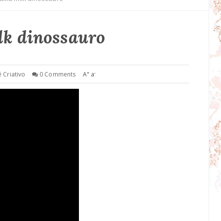
lk dinossauro
+
-
ê Criativo
0 Comments
A
a