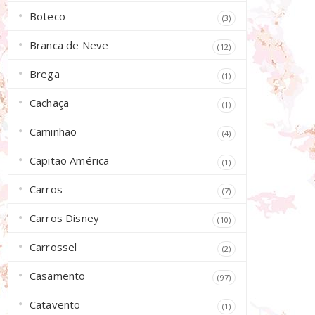
Boteco
(3)
Branca de Neve
(12)
Brega
(1)
Cachaça
(1)
Caminhão
(4)
Capitão América
(1)
Carros
(7)
Carros Disney
(10)
Carrossel
(2)
Casamento
(97)
Catavento
(1)