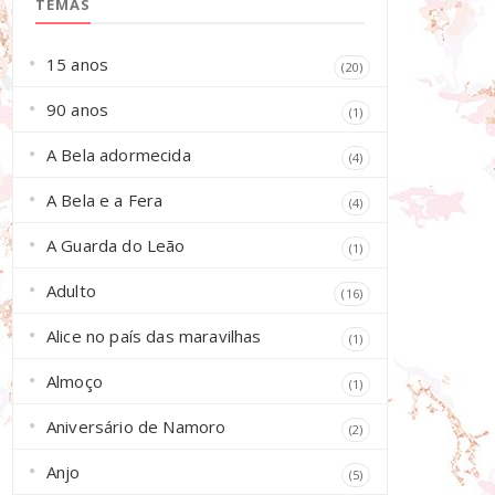
TEMAS
15 anos
(20)
90 anos
(1)
A Bela adormecida
(4)
A Bela e a Fera
(4)
A Guarda do Leão
(1)
Adulto
(16)
Alice no país das maravilhas
(1)
Almoço
(1)
Aniversário de Namoro
(2)
Anjo
(5)