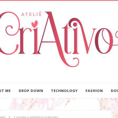
UT ME
DROP DOWN
TECHNOLOGY
FASHION
DO
zado
Convite padrinhos batismo