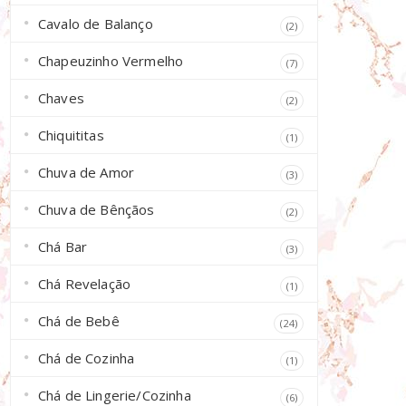
Cavalo de Balanço
(2)
Chapeuzinho Vermelho
(7)
Chaves
(2)
Chiquititas
(1)
Chuva de Amor
(3)
Chuva de Bênçãos
(2)
Chá Bar
(3)
Chá Revelação
(1)
Chá de Bebê
(24)
Chá de Cozinha
(1)
Chá de Lingerie/Cozinha
(6)