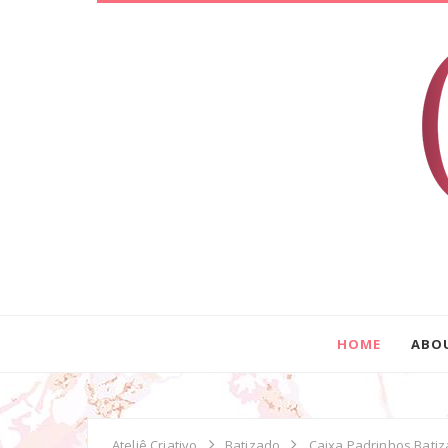
HOME
ABO
Ateliê Criativo
Batizado
Caixa Padrinhos Bati