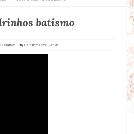
drinhos batismo
+
-
ê Criativo
0 Comments
A
a